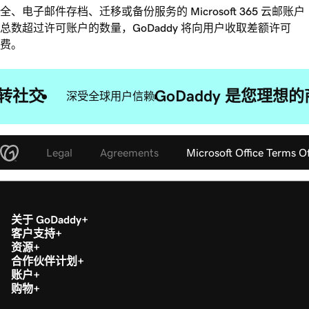
全、电子邮件存档、迁移或备份服务的 Microsoft 365 云邮账户
总数超过许可账户的数量，GoDaddy 将向用户收取差额许可
费。
转社交
GoDaddy 是您理
深受全球用户信赖
Legal
Agreements
Microsoft Office Terms O
关于 GoDaddy
客户支持
资源
合作伙伴计划
账户
购物