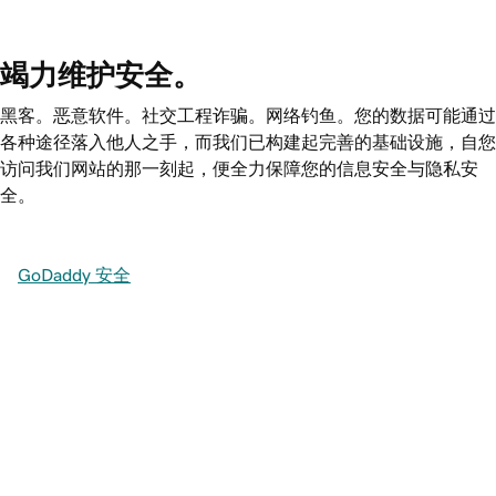
竭力维护安全。
黑客。恶意软件。社交工程诈骗。网络钓鱼。您的数据可能通过
各种途径落入他人之手，而我们已构建起完善的基础设施，自您
访问我们网站的那一刻起，便全力保障您的信息安全与隐私安
全。
GoDaddy 安全