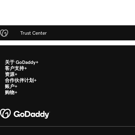
Trust Center
关于 GoDaddy
客户支持
资源
合作伙伴计划
账户
购物