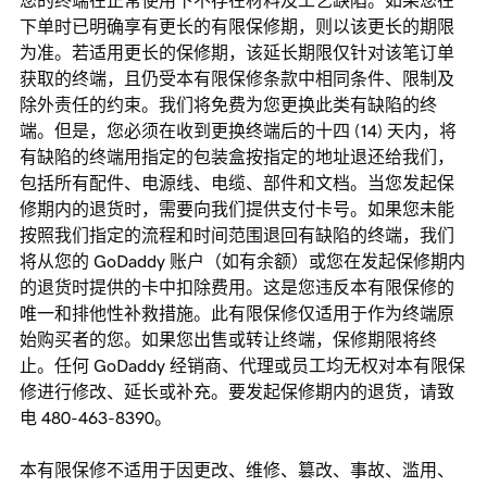
您的终端在正常使用下不存在材料及工艺缺陷。如果您在
下单时已明确享有更长的有限保修期，则以该更长的期限
为准。若适用更长的保修期，该延长期限仅针对该笔订单
获取的终端，且仍受本有限保修条款中相同条件、限制及
除外责任的约束。我们将免费为您更换此类有缺陷的终
端。但是，您必须在收到更换终端后的十四 (14) 天内，将
有缺陷的终端用指定的包装盒按指定的地址退还给我们，
包括所有配件、电源线、电缆、部件和文档。当您发起保
修期内的退货时，需要向我们提供支付卡号。如果您未能
按照我们指定的流程和时间范围退回有缺陷的终端，我们
将从您的 GoDaddy 账户（如有余额）或您在发起保修期内
的退货时提供的卡中扣除费用。这是您违反本有限保修的
唯一和排他性补救措施。此有限保修仅适用于作为终端原
始购买者的您。如果您出售或转让终端，保修期限将终
止。任何 GoDaddy 经销商、代理或员工均无权对本有限保
修进行修改、延长或补充。要发起保修期内的退货，请致
电 480-463-8390。
本有限保修不适用于因更改、维修、篡改、事故、滥用、