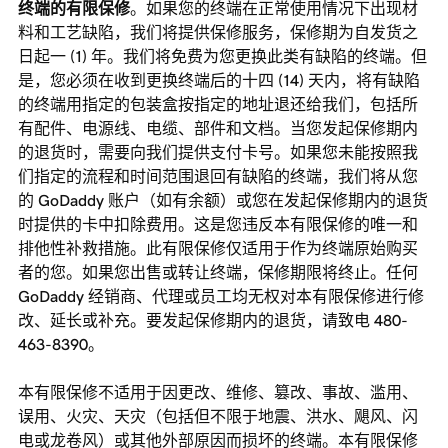
终端的有限保修
。如果您的终端在正常使用情况下出现材
料和工艺缺陷，我们将提供保修服务，保修期为自发货之
日起一 (1) 年。我们将免费为您更换此类有缺陷的终端。但
是，您必须在收到更换终端后的十四 (14) 天内，将有缺陷
的终端用指定的包装盒按指定的地址退还给我们，包括所
有配件、电源线、电缆、部件和文档。当您发起保修期内
的退货时，需要向我们提供支付卡号。如果您未能按照我
们指定的流程和时间范围退回有缺陷的终端，我们将从您
的 GoDaddy 账户（如有余额）或您在发起保修期内的退货
时提供的卡中扣除费用。这是您违反本有限保修的唯一和
排他性补救措施。此有限保修仅适用于作为终端原始购买
者的您。如果您出售或转让终端，保修期限将终止。任何
GoDaddy 经销商、代理或员工均无权对本有限保修进行修
改、延长或补充。要发起保修期内的退货，请致电 480-
463-8390。
本有限保修不适用于因更改、维修、篡改、事故、滥用、
误用、火灾、天灾（包括但不限于地震、洪水、飓风、闪
电或龙卷风）或其他外部原因而损坏的终端。本有限保修