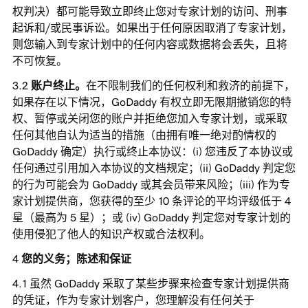
权判决）都可能导致立即终止您对专家计划的访问、刑事
起诉和/或民事诉讼。如果出于任何原因取消了专家计划，
则您输入到专家计划中的任何内容或数据将会丢失，且将
不可恢复。
账户终止。
在不限制我们的任何权利和救济的前提下，
如果存在以下情况，GoDaddy 有权立即无限期撤销您的特
权、暂停或关闭您的账户并拒绝您加入专家计划，或采取
任何其他自认为适当的措施（由拥有唯一绝对酌情权的
GoDaddy 确定）执行或终止本协议：(i) 您违反了本协议或
任何通过引用加入本协议的文档规定；(ii) GoDaddy 判定您
的行为可能会为 GoDaddy 或其会员带来风险；(iii) 作为专
家计划提供商，您获得的至少 10 条评论的平均评级低于 4
星（最高为 5 星）；或 (iv) GoDaddy 判定您对专家计划的
使用侵犯了他人的知识产权或合法权利。
您的义务；陈述和保证
虽然 GoDaddy 采取了某些步骤来检查专家计划提供商
的凭证，作为专家计划客户，您理解没有任何关于