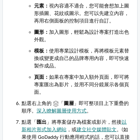
元素：
視內容適不適合，您可能會想加上圖
形插圖、花紋或圖示。您可以先建立內容，
再用右側面板的控制項目進行自訂。
圖形：
加入圖形，輕鬆為設計專案打造出色
外觀。
模板：
使用專業設計模板，再將模板元素替
換或變更成自己的品牌專用內容，即可快速
製作成品。
頁面：
如果在專案中加入額外頁面，即可將
專案匯出為影片，並用不同分鏡展示各個頁
面。
點選右上角的
「
圖層
」即可整項目上下重疊的
順序。
深入瞭解圖層使用方式
。
點選「
匯出
」將專案儲存為檔案或影片，然後
以
新相片形式加入網站
，或
建立社交媒體貼文
。(如
果使用 GoDaddy 行動應用程式的話，您可以直接