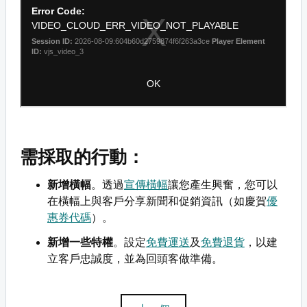
需採取的行動：
新增橫幅
。透過
宣傳橫幅
讓您產生興奮，您可以
在橫幅上與客戶分享新聞和促銷資訊（如慶賀
優
惠券代碼
）。
新增一些特權
。設定
免費運送
及
免費退貨
，以建
立客戶忠誠度，並為回頭客做準備。