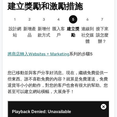
建立獎勵和激勵措施
設計網
新增產
新增付
匯入客
建立獎
連線到
接下來
站
品
款方式
戶
勵
社交媒
該怎麼
體
辦？
將商店轉入Websites + Marketing
系列的步驟5
您已移動並與客戶分享好消息。現在，繼續免費提供一
些東西。誰不喜歡免費的內容？就算是免費運送，免費
退貨等小小的動作，對您的客戶也會有很大的幫助。您
甚至可以建立網站橫幅，大展身手！