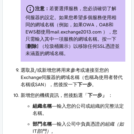
注意：
若要選擇服務，您必須確切了解
伺服器的設定。如果您希望多個服務使用相
同的網域名稱（例如，如果OWA，OAB和
EWS都使用
mail.exchange2013.com
），您
只需輸入其中一項服務的網域名稱。按一下
[
刪除]
（垃圾桶圖示）以移除任何SSL憑證並
未涵蓋的網域名稱。
選取及/或新增您將用來參考或連接至您的
Exchange伺服器的網域名稱（也稱為使用者替代
名稱或SAN），然後按一下
下一步
。
新增您的機構資訊，然後點選「
下一步」
：
組織名稱
—輸入您的公司或組織的完整法定
名稱。
部門名稱
—輸入公司中負責憑證
的組織（如
IT部門）。