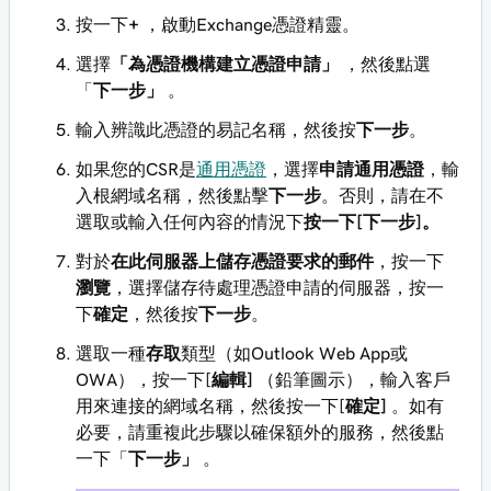
按一下
+
，啟動Exchange憑證精靈。
選擇
「為憑證機構建立憑證申請」
，然後點選
「
下一步」
。
輸入辨識此憑證的易記名稱，然後按
下一步
。
如果您的CSR是
通用憑證
，選擇
申請通用憑證
，輸
入根網域名稱，然後點擊
下一步
。否則，請在不
選取或輸入任何內容的情況下
按一下[下一步]。
對於
在此伺服器上儲存憑證要求的郵件
，按一下
瀏覽
，選擇儲存待處理憑證申請的伺服器，按一
下
確定
，然後按
下一步
。
選取一種
存取
類型（如Outlook Web App或
OWA），按一下[
編輯]
（鉛筆圖示），輸入客戶
用來連接的網域名稱，然後按一下[
確定]
。如有
必要，請重複此步驟以確保額外的服務，然後點
一下「
下一步」
。