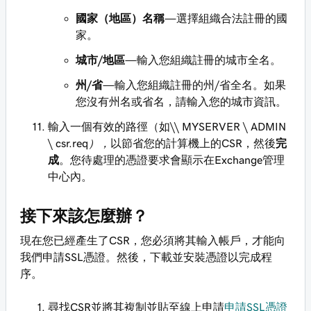
國家（地區）名稱
—選擇組織合法註冊的國
家。
城市/地區
—輸入您組織註冊的城市全名。
州/省
—輸入您組織註冊的州/省全名。如果
您沒有州名或省名，請輸入您的城市資訊。
輸入一個有效的路徑（如
\\ MYSERVER \ ADMIN
\ csr.req），
以節省您的計算機上的CSR，然後
完
成
。您待處理的憑證要求會顯示在Exchange管理
中心內。
接下來該怎麼辦？
現在您已經產生了CSR，您必須將其輸入帳戶，才能向
我們申請SSL憑證。然後，下載並安裝憑證以完成程
序。
尋找CSR並將其複制並貼至線上申請
申請SSL憑證