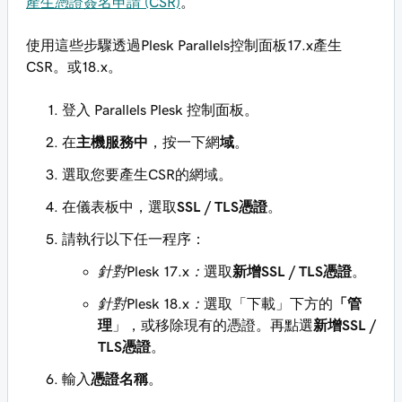
產生憑證簽名申請 (CSR)
。
使用這些步驟透過Plesk Parallels控制面板17.x產生
CSR。或18.x。
登入 Parallels Plesk 控制面板。
在
主機服務中
，按一下網
域
。
選取您要產生CSR的網域。
在儀表板中，選取
SSL / TLS憑證
。
請執行以下任一程序：
針對Plesk 17.x：
選取
新增SSL / TLS憑證
。
針對Plesk 18.x：
選取「下載」下方的
「管
理
」，或移除現有的憑證。再點選
新增SSL /
TLS憑證
。
輸入
憑證名稱
。