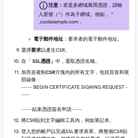
注意：
若是多網域萬用憑證，請輸
入星號（*）作為子網域。例如，
*
.coolexample.com
。
電子郵件地址
：要求者的電子郵件地址。
選擇
要求
以產生CSR。
在「
SSL憑證」
中，選取憑證名稱。
加亮並複制
CSR
方塊內的所有文字，包括頁首和尾
部線條：
----- BEGIN CERTIFICATE SIGNING REQUEST -
----
-----結束憑證簽名申請-----
將CSR貼到文字編輯工具內，例如筆記本。
登入您的帳戶以完成SSL要求表單。將整個CSR貼