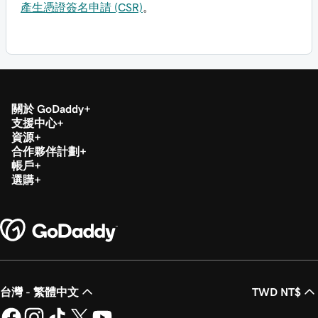
產生憑證簽名申請 (CSR)
。
關於 GoDaddy
支援中心
資源
合作夥伴計劃
帳戶
選購
台灣 - 繁體中文
TWD NT$