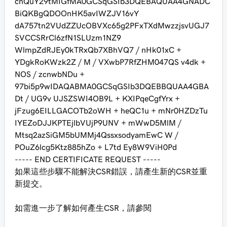
cnQuY29tMIGfMA0GCSqGSIb3DQEBAQUAA4GNADC
BiQKBgQDOOnHK5avIWZJV16vY
dA757tn2VUdZZUcOBVXc65g2PFxTXdMwzzjsvUGJ7
SVCCSRrCl6zfN1SLUzm1NZ9
WlmpZdRJEy0kTRxQb7XBhVQ7 / nHk01xC +
YDgkRoKWzk2Z / M / VXwbP7RfZHM047QS v4dk +
NOS / zcnwbNDu +
97bi5p9wIDAQABMA0GCSqGSIb3DQEBBQUAA4GBA
Dt / UG9v UJSZSWI4OB9L + KXIPqeCgfYrx +
jFzug6EILLGACOTb2oWH + heQC1u + mNr0HZDzTu
IYEZoDJJKPTEjlbVUjP9UNV + mWwD5MlM /
Mtsq2azSiGM5bUMMj4QssxsodyamEwC W /
POuZ6lcg5Ktz885hZo + L7td Ey8W9ViH0Pd
----- END CERTIFICATE REQUEST -----
如果這些步驟不能解決CSR錯誤，請產生新的CSR並重
新提交。
如需進一步了解如何產生CSR，請參閱