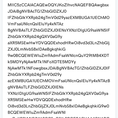
MIIC5zCCAlACAQEwDQYJKoZIhvcNAQEFBQAwgbsx
JDAiBgNVBAcTG1ZhbGlDZXJ0
IFZhbGlkYXRpb24gTmV0d29yazEXMBUGA1UEChMO
VmFsaUNlcnQsIEluYy4xNTAz
BgNVBAsTLFZhbGlDZXJ0IENsYXNzIDIgUG9saWN5IF
ZhbGlkYXRpb24gQXV0aG9y
aXR5MSEwHwYDVQQDExhodHRwOi8vd3d3LnZhbGlj
ZXJ0LmNvbS8xIDAeBgkqhkiG
9w0BCQEWEWluZm9AdmFsaWNlcnQuY29tMB4XDT
k5MDYyNjAwMTk1NFoXDTE5MDYy
NjAwMTk1NFowgbsxJDAiBgNVBAcTG1ZhbGlDZXJ0IF
ZhbGlkYXRpb24gTmV0d29y
azEXMBUGA1UEChMOVmFsaUNlcnQsIEluYy4xNTAzB
gNVBAsTLFZhbGlDZXJ0IENs
YXNzIDIgUG9saWN5IFZhbGlkYXRpb24gQXV0aG9ya
XR5MSEwHwYDVQQDExhodHRw
Oi8vd3d3LnZhbGljZXJ0LmNvbS8xIDAeBgkqhkiG9w0
BCQEWEWluZm9AdmFsaWNl