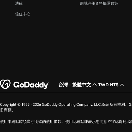
第 22 課 (共 23 課)
法律
網域註冊資料揭露政策
取消發布我的網站
信任中心
第 23 課 (共 23 課)
用建站神器+行銷建立首頁
台灣 - 繁體中文
TWD NT$
Copyright © 1999 - 2026 GoDaddy Operating Company, LLC.保
冊商標。
使用本網站時須遵守明確的使用條款。使用此網站即表示您同意遵守此處列出