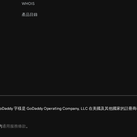
WHOIS
44s
產品目錄
8m 4s
留所有權利。GoDaddy 字樣是 GoDaddy Operating Company, LLC 在美國及其他國
的
通用服務條款
。