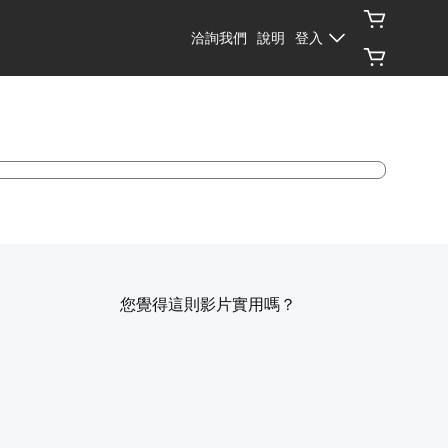
洽詢我們
說明
登入
您覺得這則影片實用嗎？