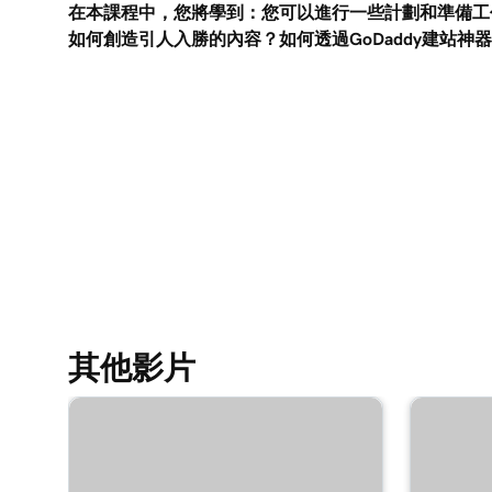
在本課程中，您將學到：您可以進行一些計劃和準備工
第 9 課 (共 23 課)
如何創造引人入勝的內容？如何透過GoDaddy建站神
編輯標頭中的視覺元素
第 10 課 (共 23 課)
編輯建站神器+行銷標頭中的文字
第 11 課 (共 23 課)
為我的網站新增促銷橫幅
第 12 課 (共 23 課)
編輯網站標頭中的操作按鈕
第 13 課 (共 23 課)
在建站神器+行銷的標頭內新增標誌
其他影片
第 14 課 (共 23 課)
將影片當做建站神器+行銷的封面媒體
第 15 課 (共 23 課)
在建站神器+行銷中使用幻燈片作為封面媒體