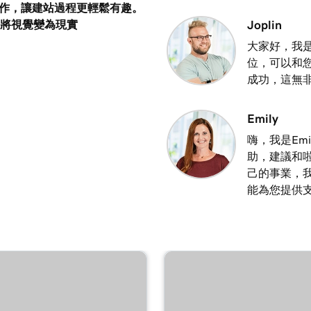
作，讓建站過程更輕鬆有趣。
3m 8s
器將視覺變為現實
Joplin
大家好，我是
位，可以和
2m 23s
成功，這無
2m 18s
Emily
嗨，我是Em
助，建議和
2m 15s
己的事業，
能為您提供
2m 30s
1m 54s
3m 22s