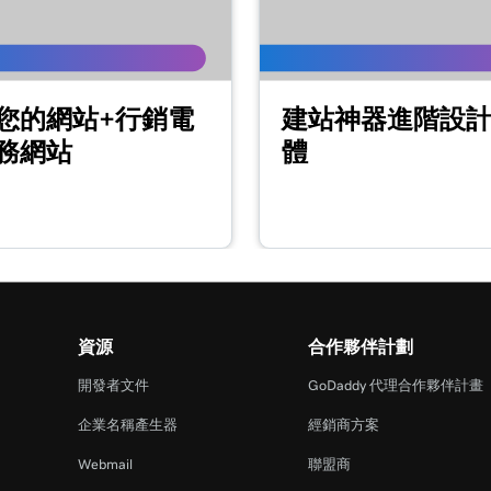
2m 44s
您的網站+行銷電
建站神器進階設
2m 56s
務網站
體
1m 57s
2m 56s
資源
合作夥伴計劃
1m 23s
開發者文件
GoDaddy 代理合作夥伴計畫
企業名稱產生器
經銷商方案
54s
Webmail
聯盟商