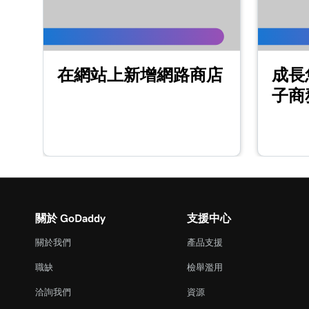
第 16 課 (共 23 課)
自訂建站神器+行銷的「關於我們」區段
在網站上新增網路商店
成長
第 17 課 (共 23 課)
自訂建站神器+行銷的內容區段
子商
第 18 課 (共 23 課)
在建站神器+行銷中編輯我的頁尾區段
第 19 課 (共 23 課)
自訂建站神器+行銷的「聯絡我們」區段
第 20 課 (共 23 課)
關於 GoDaddy
支援中心
在建站神器+行銷中自訂我的社交區段
關於我們
產品支援
第 21 課 (共 23 課)
職缺
檢舉濫用
發布我的網站
洽詢我們
資源