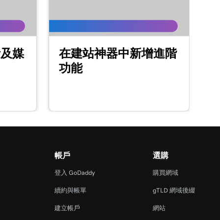
計及媒
在建站神器中新增進階
功能
帳戶
選購
登入 GoDaddy
購買網域
續約與帳單
gTLD 網域後綴
建立帳戶
網站