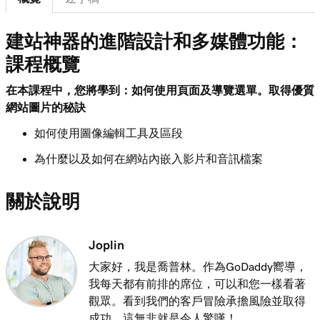
第 8 課 (共 11 課)
建站神器的進階設計和多媒體功能：
2m 47s
在我的建站神器+行銷網站上新增相片集
課程概覽
第 9 課 (共 11 課)
2m 37s
在本課程中，您將學到：如何使用頁面及導覽選單。取得優質
在建站神器+行銷中新增幻燈片
網站圖片的秘訣
第 10 課 (共 11 課)
如何使用圖像編輯工具及區段
1m 21s
在我的建站神器+行銷網站上新增影片
為什麼以及如何在網站內嵌入影片和音訊檔案
第 11 課 (共 11 課)
1m 15s
在網站內新增曲目或播放清單
關於說明
Joplin
大家好，我是喬普林。作為GoDaddy嚮導，
我每天都有前排的席位，可以和您一樣看著
觀眾。看到我們的客戶冒險承擔風險並取得
成功，這無非就是令人驚嘆！