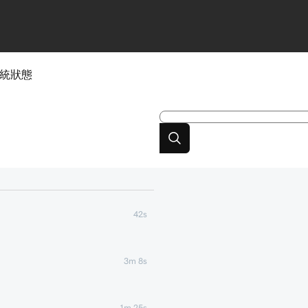
統狀態
42s
3m 8s
1m 25s