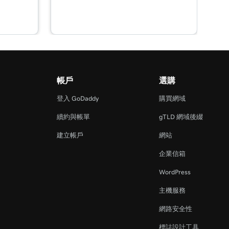
帳戶
選購
登入 GoDaddy
購買網域
續約與帳單
gTLD 網域後綴
建立帳戶
網站
企業信箱
WordPress
主機服務
網路安全性
標誌設計工具