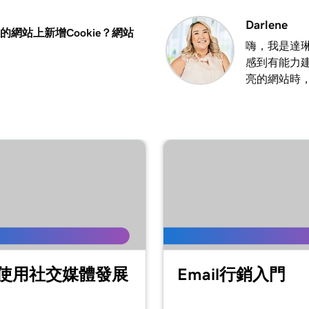
2m 25s
Darlene
的網站上新增Cookie？網站
嗨，我是達琳
感到有能力
2m 20s
亮的網站時
1m 15s
3m 1s
1m 24s
1m 38s
使用社交媒體發展
Email行銷入門
1m 36s