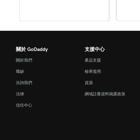
第 16 課 (共 21 課)
新增線上預約區段
第 17 課 (共 21 課)
在建站神器+行銷中啟用線上預約付款功能
關於 GoDaddy
支援中心
第 18 課 (共 21 課)
關於我們
產品支援
將預約同步化至我的行事歷
職缺
檢舉濫用
第 19 課 (共 21 課)
洽詢我們
資源
Google Smart行銷活動概覽
法律
網域註冊資料揭露政策
第 20 課 (共 21 課)
信任中心
在建站神器+行銷中建立我的Google Smart行銷
第 21 課 (共 21 課)
將GoDaddy Conversations連線到我的網站