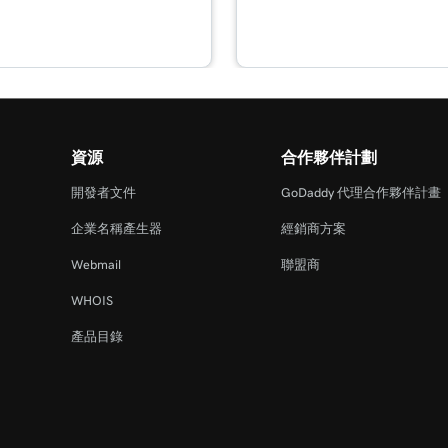
5m 59s
1m 1s
資源
合作夥伴計劃
1m 39s
開發者文件
GoDaddy 代理合作夥伴計畫
企業名稱產生器
經銷商方案
2m 55s
Webmail
聯盟商
WHOIS
3m 16s
產品目錄
活動
3m 40s