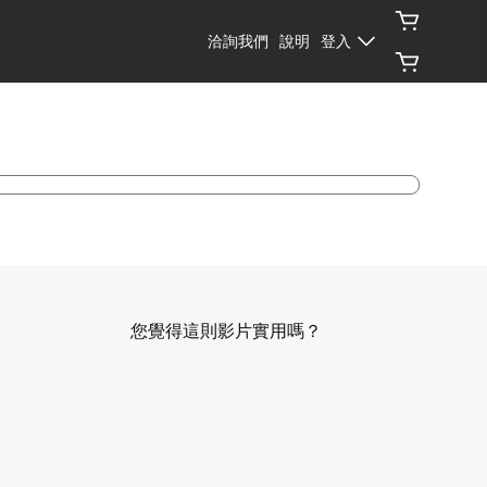
洽詢我們
說明
登入
您覺得這則影片實用嗎？