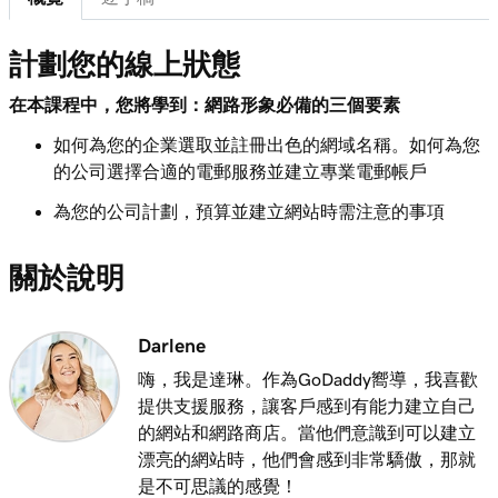
第 8 課 (共 11 課)
計劃您的線上狀態
3m 12s
計劃您的網站
在本課程中，您將學到：網路形象必備的三個要素
第 9 課 (共 11 課)
3m 28s
如何為您的企業選取並註冊出色的網域名稱。如何為您
什麼時候該當DIY以及該當委派
的公司選擇合適的電郵服務並建立專業電郵帳戶
第 10 課 (共 11 課)
為您的公司計劃，預算並建立網站時需注意的事項
2m 29s
建立網站
關於說明
第 11 課 (共 11 課)
3m 38s
聘請人員建立您的網站
Darlene
嗨，我是達琳。作為GoDaddy嚮導，我喜歡
提供支援服務，讓客戶感到有能力建立自己
的網站和網路商店。當他們意識到可以建立
漂亮的網站時，他們會感到非常驕傲，那就
是不可思議的感覺！