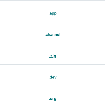
.app
.channel
.zip
.dev
.org