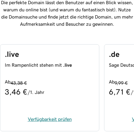
Die perfekte Domain lässt den Benutzer auf einen Blick wissen,
warum du online bist (und warum du fantastisch bist). Nutze
die Domainsuche und finde jetzt die richtige Domain, um mehr
Aufmerksamkeit und Besucher zu gewinnen.
.live
.de
Im Rampenlicht stehen mit
.live
Sage Deuts
Ab
Ab
43,38 €
9,99 €
3,46 €
6,71 €
/1. Jahr
/
Verfügbarkeit prüfen
V