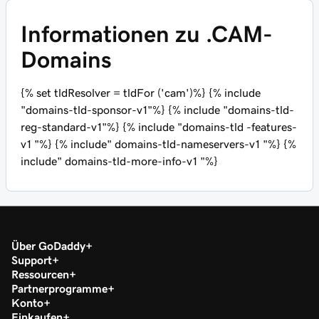
Informationen zu .CAM-
Domains
{% set tldResolver = tldFor ('cam')%} {% include
"domains-tld-sponsor-v1"%} {% include "domains-tld-
reg-standard-v1"%} {% include "domains-tld -features-
v1 "%} {% include" domains-tld-nameservers-v1 "%} {%
include" domains-tld-more-info-v1 "%}
Über GoDaddy
Support
Ressourcen
Partnerprogramme
Konto
Einkaufen