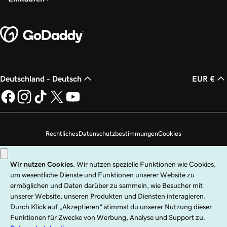
Deutschland - Deutsch
EUR €
Rechtliches
Datenschutzbestimmungen
Cookies
Meine persönlichen Daten nicht verkaufen
Copyright © 1999 – 2026 GoDaddy Operating Company, LLC. Alle Rechte
vorbehalten. Die Wortmarke GoDaddy ist eine eingetragene Marke von
GoDaddy Operating Company, LLC in den USA und anderen Ländern. Das
„GO“-Logo ist eine eingetragene Marke von GoDaddy.com, LLC in den USA.
Die Nutzung dieser Website unterliegt ausdrücklichen Nutzungsbedingungen.