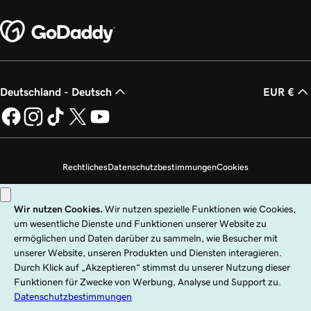
Deutschland - Deutsch
EUR €
Rechtliches
Datenschutzbestimmungen
Cookies
Meine persönlichen Daten nicht verkaufen
Copyright © 1999 – 2026 GoDaddy Operating Company, LLC. Alle Rechte
vorbehalten. Die Wortmarke GoDaddy ist eine eingetragene Marke von
GoDaddy Operating Company, LLC in den USA und anderen Ländern. Das
„GO“-Logo ist eine eingetragene Marke von GoDaddy.com, LLC in den USA.
Die Nutzung dieser Website unterliegt ausdrücklichen Nutzungsbedingungen.
Die Nutzung dieser Website bedeutet die Zustimmung zu den
Universellen