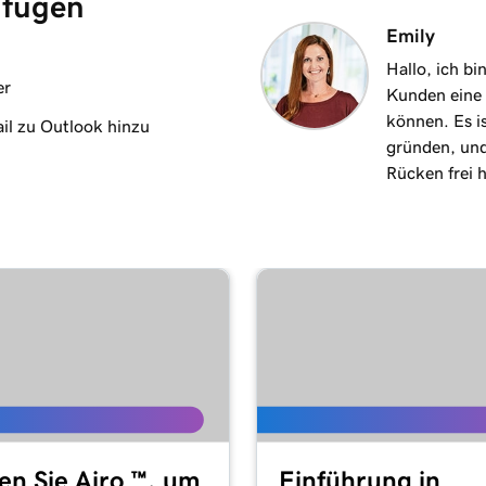
ufügen
Emily
 auf einem Android-
Hallo, ich bi
1m 35s
er
Kunden eine 
können. Es i
il zu Outlook hinzu
gründen, und
k auf dem Mac
1m 7s
Rücken frei 
53s
ple Mail auf dem Mac
k unter Windows
1m 3s
ail auf einem iPhone
1m 48s
en Sie Airo ™, um
Einführung in