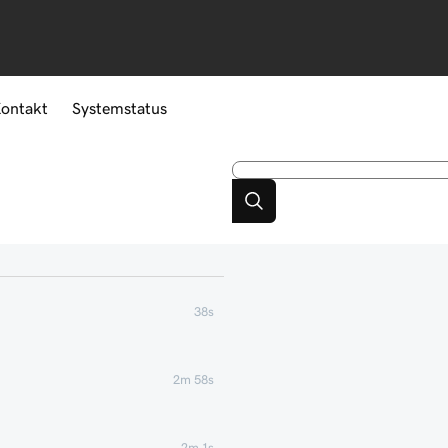
ontakt
Systemstatus
38s
2m 58s
2m 1s