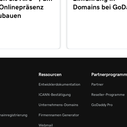
 Onlinepräsenz
Domains bei GoD
ner E-Mail-App auf
ubauen
1m 30s
59s
t 365
1m 55s
d an
Ressourcen
Partnerprogram
49s
Entwicklerdokumentation
Partner
ICANN-Bestätigung
Reseller-Programme
2m 36s
Unternehmens-Domains
GoDaddy Pro
44s
mainregistrierung
Firmennamen Generator
Webmail