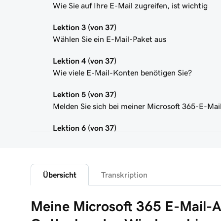
Wie Sie auf Ihre E-Mail zugreifen, ist wichtig
Lektion 3 (von 37)
Wählen Sie ein E-Mail-Paket aus
Lektion 4 (von 37)
Wie viele E-Mail-Konten benötigen Sie?
Lektion 5 (von 37)
Melden Sie sich bei meiner Microsoft 365-E-Mai
Lektion 6 (von 37)
Verbinden Sie meine Domain und erstellen Sie 
Lektion 7 (von 37)
Senden Sie mir eine Test-E-Mail
Übersicht
Transkription
Lektion 8 (von 37)
Meine Microsoft 365 E-Mail-A
Meine Microsoft 365 E-Mail-Adresse zu Outlook
hinzufügen