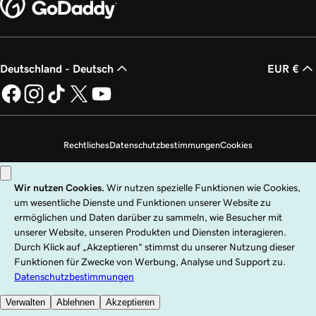
Deutschland - Deutsch
EUR €
Rechtliches
Datenschutzbestimmungen
Cookies
Meine persönlichen Daten nicht verkaufen
Copyright © 1999 – 2026 GoDaddy Operating Company, LLC. Alle Rechte
vorbehalten. Die Wortmarke GoDaddy ist eine eingetragene Marke von
GoDaddy Operating Company, LLC in den USA und anderen Ländern. Das
„GO“-Logo ist eine eingetragene Marke von GoDaddy.com, LLC in den USA.
Die Nutzung dieser Website unterliegt ausdrücklichen Nutzungsbedingungen.
Die Nutzung dieser Website bedeutet die Zustimmung zu den
Universellen
Nutzungsbedingungen
.