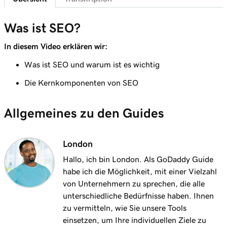
Verwenden von Schlüsselwörtern in Ihrem
2m 47s
On-Page-Inhalt
Was ist SEO?
Lektion 8 (von 8)
In diesem Video erklären wir:
Optimieren Sie Bilder in WordPress mit
3m 9s
Was ist SEO und warum ist es wichtig
Schlüsselwörtern
Die Kernkomponenten von SEO
Allgemeines zu den Guides
London
Hallo, ich bin London. Als GoDaddy Guide
habe ich die Möglichkeit, mit einer Vielzahl
von Unternehmern zu sprechen, die alle
unterschiedliche Bedürfnisse haben. Ihnen
zu vermitteln, wie Sie unsere Tools
einsetzen, um Ihre individuellen Ziele zu