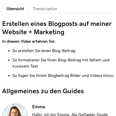
Übersicht
Transkription
Lektion 6 (von 10)
2m 22s
Verwenden von Affiliate-Marketing
Erstellen eines Blogposts auf meiner
Lektion 7 (von 10)
Website + Marketing
Hinzufügen einer Spendenschaltfläche zu
1m 58s
meinem Blog
In diesem Video erfahren Sie:
So erstellen Sie einen Blog-Beitrag
Lektion 8 (von 10)
1m 6s
Hinzufügen eines Blogs zu Ihrer Website
So formatieren Sie Ihren Blog-Beitrag mit fettem und
kursivem Text
Lektion 9 (von 10)
Erstellen Sie einen Blog-Beitrag auf meiner
So fügen Sie Ihrem Blogbeitrag Bilder und Videos hinzu
3m 24s
Website + Marketing-Website
Allgemeines zu den Guides
Lektion 10 (von 10)
2m 34s
Senden meiner Blog-Beiträge an Abonnenten
Emma
Hallo, ich bin Emma. Als GoDaddy-Guide