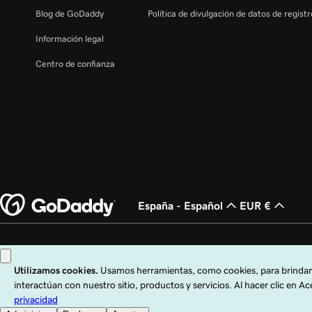
Blog de GoDaddy
Política de divulgación de datos de regist
Información legal
Centro de confianza
España - Español
EUR €
Copyright © 1999 - 2026 GoDaddy Operating Company, LLC. Todos los derech
LLC en los EE. UU. y otros países. El logo "GO" es una marca registrada de G
El uso de esta web está sujeto a las condiciones de uso indicadas. Al utilizar e