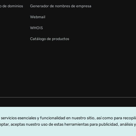
ro de dominios
Generador de nombres de empresa
Webmail
WHOIS
Catálogo de productos
os reservados. La marca denominativa GoDaddy es una marca registrada de 
oDaddy.com, LLC en los EE. UU.
sta web, aceptas cumplir con nuestra
Política corporativa
.