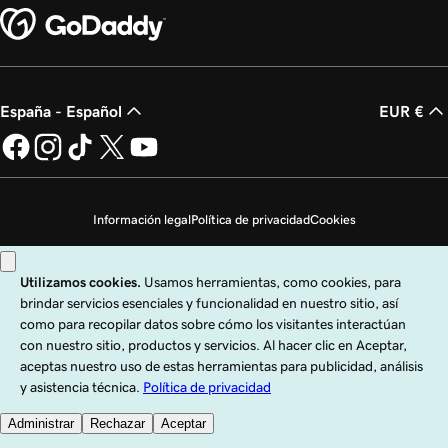
España - Español
EUR €
Información legal
Política de privacidad
Cookies
No vender mi información personal
Copyright © 1999 - 2026 GoDaddy Operating Company, LLC. Todos los
derechos reservados. La marca denominativa GoDaddy es una marca
registrada de GoDaddy Operating Company, LLC en los EE. UU. y otros países.
El logo "GO" es una marca registrada de GoDaddy.com, LLC en los EE. UU.
El uso de esta web está sujeto a las condiciones de uso indicadas. Al utilizar
esta web, aceptas cumplir con nuestra
Política corporativa
.