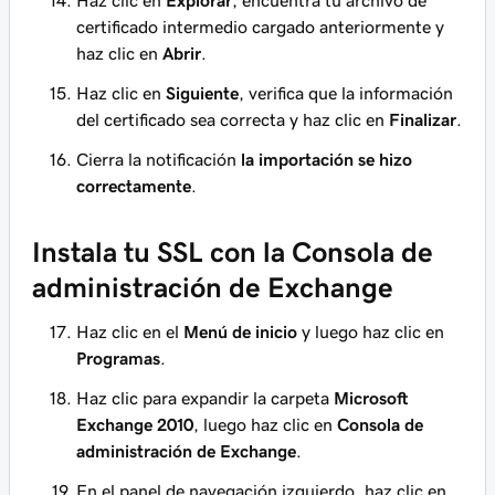
Haz clic en
Explorar
, encuentra tu archivo de
certificado intermedio cargado anteriormente y
haz clic en
Abrir
.
Haz clic en
Siguiente
, verifica que la información
del certificado sea correcta y haz clic en
Finalizar
.
Cierra la notificación
la importación se hizo
correctamente
.
Instala tu SSL con la Consola de
administración de Exchange
Haz clic en el
Menú de inicio
y luego haz clic en
Programas
.
Haz clic para expandir la carpeta
Microsoft
Exchange 2010
, luego haz clic en
Consola de
administración de Exchange
.
En el panel de navegación izquierdo, haz clic en