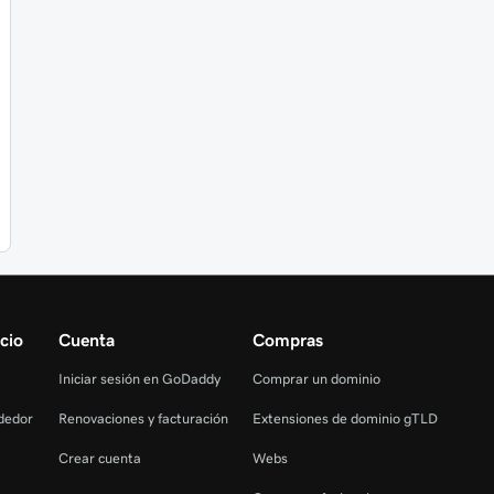
cio
Cuenta
Compras
Iniciar sesión en GoDaddy
Comprar un dominio
dedor
Renovaciones y facturación
Extensiones de dominio gTLD
Crear cuenta
Webs