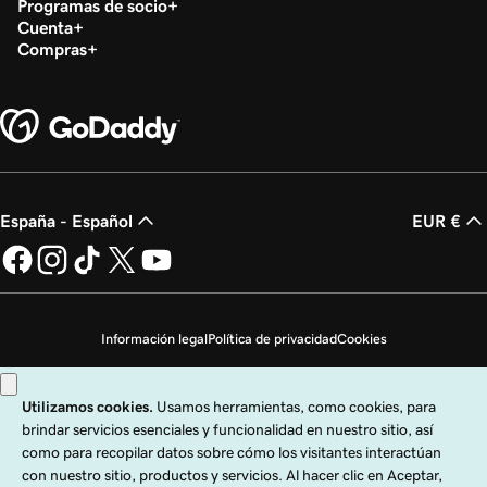
Programas de socio
Cuenta
Compras
España - Español
EUR €
Información legal
Política de privacidad
Cookies
No vender mi información personal
Copyright © 1999 - 2026 GoDaddy Operating Company, LLC. Todos los
derechos reservados. La marca denominativa GoDaddy es una marca
registrada de GoDaddy Operating Company, LLC en los EE. UU. y otros países.
El logo "GO" es una marca registrada de GoDaddy.com, LLC en los EE. UU.