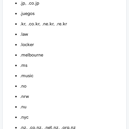
.jp, .co.jp
.juegos
.kr, .co.kr, .ne.kr, .re.kr
.law
.locker
.melbourne
.ms
.music
.no
.nrw
.nu
.nyc
.nz, .co.nz, .net.nz, .org.nz