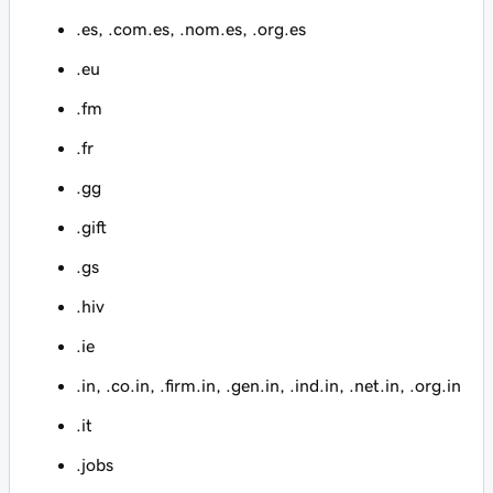
.es, .com.es, .nom.es, .org.es
.eu
.fm
.fr
.gg
.gift
.gs
.hiv
.ie
.in, .co.in, .firm.in, .gen.in, .ind.in, .net.in, .org.in
.it
.jobs