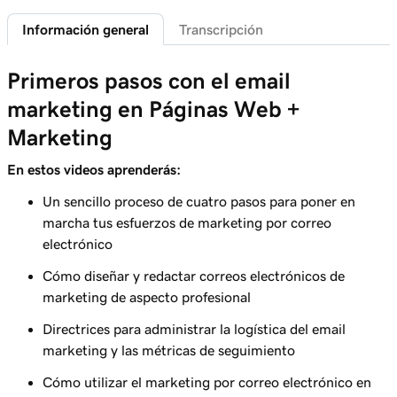
Hacer que mis correos electrónicos se vean
3m 13s
Información general
Transcripción
profesionales
Primeros pasos con el email
Lección 6 (de 9)
Personalizar mis correos electrónicos de
2m 49s
marketing en Páginas Web +
marketing
Marketing
Lección 7 (de 9)
En estos videos aprenderás:
3m 41s
Crear una campaña de email marketing
Un sencillo proceso de cuatro pasos para poner en
Lección 8 (de 9)
marcha tus esfuerzos de marketing por correo
Crear y enviar una campaña por correo
4m 38s
electrónico
electrónico
Cómo diseñar y redactar correos electrónicos de
marketing de aspecto profesional
Lección 9 (de 9)
Seguimiento y análisis del rendimiento de tu
3m 48s
Directrices para administrar la logística del email
correo electrónico
marketing y las métricas de seguimiento
Cómo utilizar el marketing por correo electrónico en