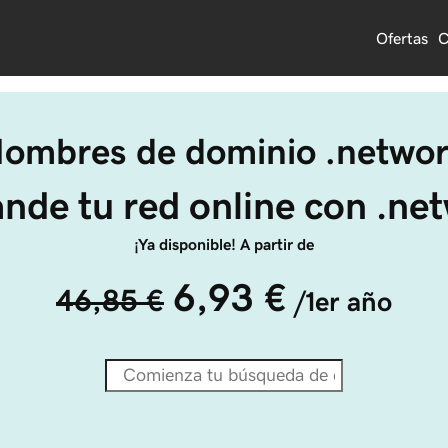
Ofertas
C
ombres de dominio .netwo
nde tu red online con .ne
¡Ya disponible! A partir de
6,93 €
46,85 €
/1er año