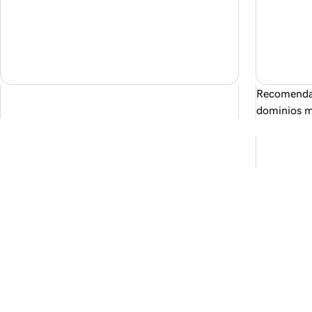
Recomendad
dominios m