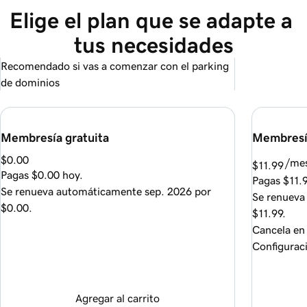
Elige el plan que se adapte a 
tus necesidades
Recomendado si vas a comenzar con el parking
de dominios
Membresía gratuita
Membresí
$0.00
/me
$11.99
Pagas
$0.00
hoy.
Pagas
$11.
Se renueva automáticamente
sep. 2026
por
Se renuev
$0.00
.
$11.99
.
Cancela en
Configurac
Agregar al carrito