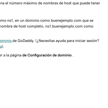
ina el número máximo de nombres de host que puede tener
como
ns1
, en un dominio como
buenejemplo.com
que se
el nombre de host completo,
ns1.buenejemplo.com
como
dominio
de GoDaddy. (¿Necesitas ayuda para iniciar sesión?
ña
).
r a la página
de Configuración de dominio
.