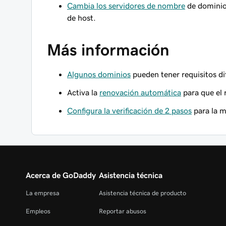
Cambia los servidores de nombre
de dominio
de host.
Más información
Algunos dominios
pueden tener requisitos di
Activa la
renovación automática
para que el 
Configura la verificación de 2 pasos
para la m
Acerca de GoDaddy
Asistencia técnica
La empresa
Asistencia técnica de producto
Empleos
Reportar abusos