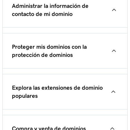
Transferir mi dominio fuera de GoDaddy
Administrar la información de
Reenviar mi dominio de GoDaddy
contacto de mi dominio
Renovar mis dominios
Sumérgete: Explora artículos de dominios
Bloquear o desbloquear mi dominio
populares
Agregar un subdominio
Renovar mi dominio vencido
¿Qué es Domain Privacy?
Obtener código de autorización para mi dominio
Proteger mis dominios con la
Agregar un registro TXT
protección de dominios
Activar o desactivar la renovación automática de
Editar mi información de contacto del dominio
mi dominio
Verifica el estado de mi transferencia de dominio
Agregar un registro A
Aprobar las actualizaciones de mis contactos de
What is Domain Protection?
Verificar el precio de renovación de mis dominios
Acepta una transferencia de cuenta de dominio
registrante
Explora las extensiones de dominio
Agregar un registro MX
populares
Add or upgrade my Domain Protection plan
Eliminar mi dominio
¿Qué significa mi estado de transferencia de
¿Qué se muestra en el directorio WHOIS de
dominio?
GoDaddy?
Desciende el plan de Domain Protection o
Acerca de los dominios .XXX
elimínalo
Compra y venta de dominios