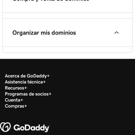
Cambiar el nivel de privacidad de mi dominio
Acerca de los dominios .au
¿Qué se muestra en el directorio WHOIS de
Editar mi configuración de privacidad de correo
Vender mi dominio con la lista de GoDaddy en
GoDaddy?
electrónico
venta
Acerca de los dominios .uk
Organizar mis dominios
¿Qué es una contraseña de un solo uso?
¿Qué es el Servicio de gestor de dominios de
Acerca de los dominios .in
Otorga acceso de delegado a los dominios
GoDaddy?
Acerca de los dominios .us
Acerca de GoDaddy
¿Qué es el acceso delegado?
¿Qué es GoDaddy Auctions®?
Asistencia técnica
Recursos
Acerca de los dominios .APP
Programas de socios
Crear una carpeta de dominios
Cuenta
¿Qué es Lista para venta?
Compras
Agregar mis dominios a una carpeta
¿Qué es CashParking®?