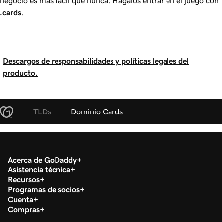
negocio es más fácil que nunca. Hágalos entrar en el juego con
.cards
.
Descargos de responsabilidades y políticas legales del
producto.
TLDs
Dominio Cards
Acerca de GoDaddy
Asistencia técnica
Recursos
Programas de socios
Cuenta
Compras