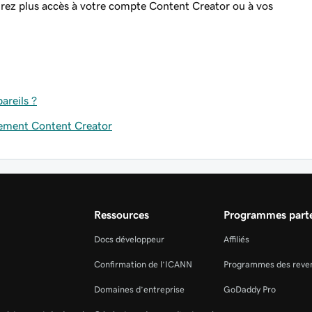
aurez plus accès à votre compte Content Creator ou à vos
areils ?
ment Content Creator
Ressources
Programmes parte
Docs développeur
Affiliés
Confirmation de l’ICANN
Programmes des reve
Domaines d’entreprise
GoDaddy Pro