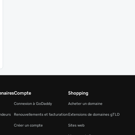
naires
Compte
Shopping
Connexion à GoDaddy
Acheter un domaine
ndeurs
Renouvellements et facturation
Extensions de domaines gTLD
Créer un compte
Sites web