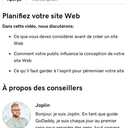
Choisissez un package de messagerie
Leçon 7 (de 11)
Planifiez votre site Web
47s
Transférer mon email Microsoft 365
Dans cette vidéo, nous discuterons:
Leçon 8 (de 11)
Ce que vous devez considérer avant de créer un site
3m 12s
Planifiez votre site Web
Web
Leçon 9 (de 11)
Comment votre public influence la conception de votre
3m 28s
Quand faire du bricolage et quand déléguer
site Web
Ce qu'il faut garder à l'esprit pour pérenniser votre site
Leçon 10 (de 11)
2m 29s
Créer un site Web
À propos des conseillers
Leçon 11 (de 11)
Embaucher quelqu'un pour créer votre site
3m 38s
Web
Joplin
Bonjour, je suis Joplin. En tant que guide
GoDaddy, je suis chaque jour au premier
rang pour regarder des gens, tout comme