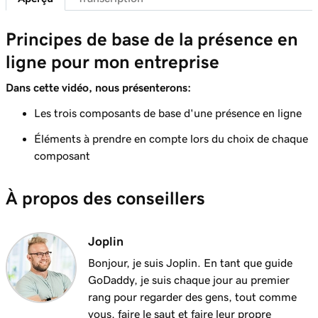
Choisissez un package de messagerie
Leçon 7 (de 11)
Principes de base de la présence en
47s
Transférer mon email Microsoft 365
ligne pour mon entreprise
Leçon 8 (de 11)
Dans cette vidéo, nous présenterons:
3m 12s
Planifiez votre site Web
Les trois composants de base d'une présence en ligne
Leçon 9 (de 11)
Éléments à prendre en compte lors du choix de chaque
3m 28s
Quand faire du bricolage et quand déléguer
composant
Leçon 10 (de 11)
2m 29s
À propos des conseillers
Créer un site Web
Leçon 11 (de 11)
Joplin
Embaucher quelqu'un pour créer votre site
3m 38s
Web
Bonjour, je suis Joplin. En tant que guide
GoDaddy, je suis chaque jour au premier
rang pour regarder des gens, tout comme
vous, faire le saut et faire leur propre