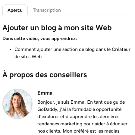
Leçon 6 (de 10)
2m 22s
Aperçu
Transcription
Utiliser le marketing d'affiliation
Leçon 7 (de 10)
Ajouter un blog à mon site Web
1m 58s
Ajouter un bouton de don à mon blog
Dans cette vidéo, vous apprendrez:
Leçon 8 (de 10)
Comment ajouter une section de blog dans le Créateur
1m 6s
Ajouter un blog à votre site Web
de sites Web
Leçon 9 (de 10)
À propos des conseillers
Créer un billet de blog sur mon site Web +
3m 24s
Marketing
Emma
Leçon 10 (de 10)
2m 34s
Envoyer mes articles de blog aux abonnés
Bonjour, je suis Emma. En tant que guide
GoDaddy, j'ai la formidable opportunité
d'explorer et d'apprendre les dernières
tendances marketing pour aider à éduquer
nos clients. Mon préféré est les médias