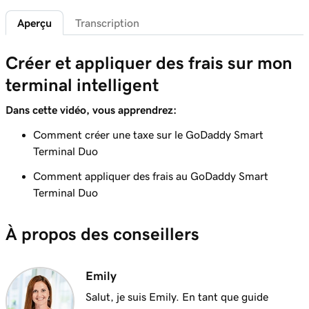
terminaux PDV
Aperçu
Transcription
Leçon 6 (de 20)
2m 7s
Créer et appliquer des frais sur mon
Personnaliser les écrans du terminal intelligent
terminal intelligent
Leçon 7 (de 20)
2m 21s
Personnaliser mes reçus de boutique
Dans cette vidéo, vous apprendrez:
Comment créer une taxe sur le GoDaddy Smart
Leçon 8 (de 20)
1m 59s
Terminal Duo
Enregistrer l'aperçu de l'application
Comment appliquer des frais au GoDaddy Smart
Leçon 9 (de 20)
Terminal Duo
Ajouter un produit dans le GoDaddy Smart
2m 9s
Terminal Duo
À propos des conseillers
Leçon 10 (de 20)
Créer et appliquer des taxes sur le GoDaddy
1m 16s
Emily
Smart Terminal Duo
Salut, je suis Emily. En tant que guide