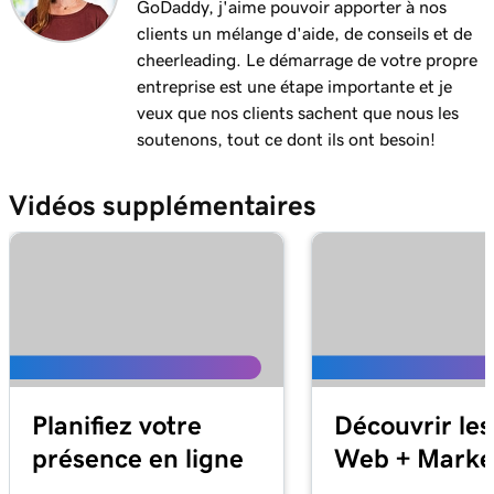
Leçon 11 (de 20)
GoDaddy, j'aime pouvoir apporter à nos
Créer et appliquer des taxes dans l'application
1m 8s
clients un mélange d'aide, de conseils et de
Terminal
cheerleading. Le démarrage de votre propre
entreprise est une étape importante et je
Leçon 12 (de 20)
veux que nos clients sachent que nous les
Créer et appliquer des remises sur mon Smart
1m 9s
soutenons, tout ce dont ils ont besoin!
Terminal
Vidéos supplémentaires
Leçon 13 (de 20)
Créer et appliquer des frais sur mon terminal
1m 19s
intelligent
Leçon 14 (de 20)
Émettre un remboursement sur mon terminal
1m 22s
intelligent
Leçon 15 (de 20)
Planifiez votre
Découvrir les
Gérer mon inventaire sur le GoDaddy Smart
57s
présence en ligne
Web + Marke
Terminal Duo