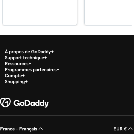
Leçon 16 (de 20)
Configurer mon lecteur de cartes GoDaddy
4m
Poynt
Leçon 17 (de 20)
Traiter une transaction par carte de crédit
2m 3s
avec le lecteur de carte
À propos de GoDaddy
Support technique
Leçon 18 (de 20)
Ressources
Rembourser ou annuler une transaction dans
1m 7s
Programmes partenaires
mon application GoDaddy Commerce
Compte
Shopping
Leçon 19 (de 20)
1m 24s
Traiter une transaction à l'aide d'un code QR
Leçon 20 (de 20)
Ajouter des images de produits à mon
1m 12s
application d'enregistrement
France - Français
EUR €