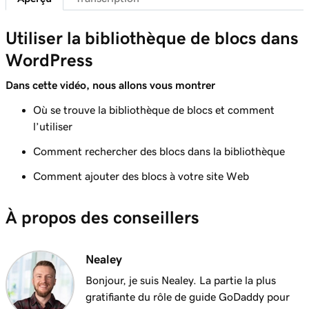
Connectez votre domaine à un site Web
1m 46s
d'hébergement géré pour WordPress
Utiliser la bibliothèque de blocs dans
Leçon 7 (de 29)
WordPress
Fonctionnalités du tableau de bord
6m 38s
d'administration WordPress
Dans cette vidéo, nous allons vous montrer
Où se trouve la bibliothèque de blocs et comment
Leçon 8 (de 29)
l’utiliser
Ajouter des pages à mon menu de navigation
3m 56s
dans WordPress
Comment rechercher des blocs dans la bibliothèque
Leçon 9 (de 29)
Comment ajouter des blocs à votre site Web
2m 18s
Utiliser l'éditeur de blocs WordPress
À propos des conseillers
Leçon 10 (de 29)
3m 26s
Utiliser le personnalisateur WordPress
Nealey
Leçon 11 (de 29)
3m 24s
Bonjour, je suis Nealey. La partie la plus
Utiliser et installer des thèmes WordPress
gratifiante du rôle de guide GoDaddy pour