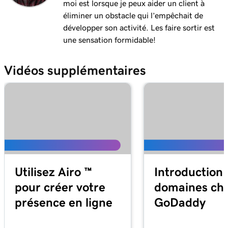
moi est lorsque je peux aider un client à
Leçon 12 (de 29)
3m 24s
éliminer un obstacle qui l’empêchait de
Utiliser et installer les plug-ins WordPress
développer son activité. Les faire sortir est
Leçon 13 (de 29)
une sensation formidable!
Explorer les outils de tableau de bord
1m 27s
WordPress
Vidéos supplémentaires
Leçon 14 (de 29)
2m
Articles WordPress et pages
Leçon 15 (de 29)
Créer et modifier mes articles dans
4m 15s
WordPress
Leçon 16 (de 29)
Utilisez Airo ™
Introduction
Ajouter et mettre à jour des pages dans
4m 2s
pour créer votre
domaines ch
WordPress
présence en ligne
GoDaddy
Leçon 17 (de 29)
Utiliser la bibliothèque de blocs dans
3m 20s