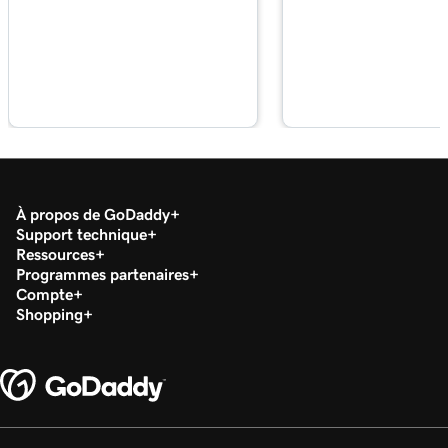
WordPress
Leçon 18 (de 29)
Gérer ma bibliothèque multimédia dans
2m 34s
WordPress
Leçon 19 (de 29)
2m 49s
Ajouter une vidéo à mon site WordPress
À propos de GoDaddy
Leçon 20 (de 29)
Support technique
2m 49s
Ajouter un PDF dans WordPress
Ressources
Programmes partenaires
Compte
Leçon 21 (de 29)
Shopping
Utiliser des catégories et des balises dans
3m 42s
WordPress
Leçon 22 (de 29)
Optimiser les images dans WordPress avec
3m 9s
des mots-clés