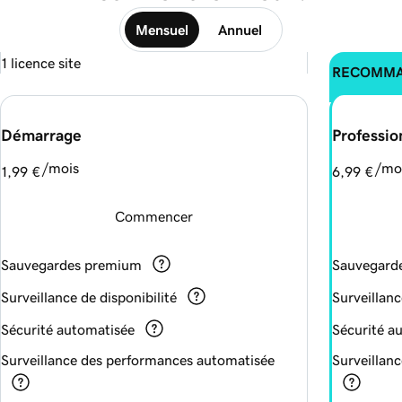
Mensuel
Annuel
1 licence site
RECOMM
Démarrage
Professio
/mois
/mo
1,99 €
6,99 €
Commencer
Sauvegardes premium
Sauvegard
Surveillance de disponibilité
Surveillanc
Sécurité automatisée
Sécurité a
Surveillance des performances automatisée
Surveillan