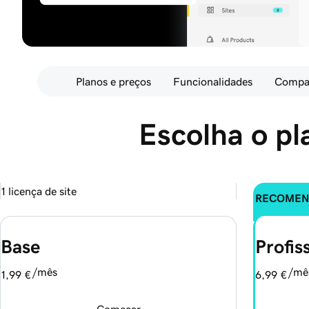
Planos e preços
Funcionalidades
Compa
Escolha o pl
1 licença de site
RECOMEN
Base
Profis
/mês
/mê
1,99 €
6,99 €
Começar