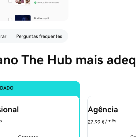
rar
Perguntas frequentes
ano The Hub mais adeq
DADO
sional
Agência
s
/mês
27,99 €
Começar
Co