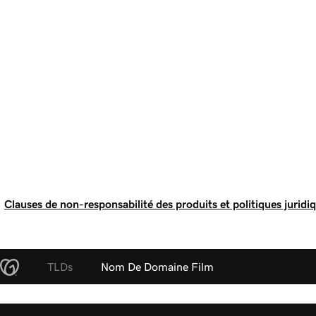
Clauses de non-responsabilité des produits et politiques juridi
TLDs
Nom De Domaine Film