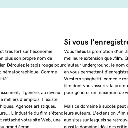
Si vous l'enregistr
t très fort sur l'économie
Vous faites la promotion d'un
.
a en plus son propre nom de
meilleure extension que
.film
. Q
er. Déroulez le tapis rouge pour
d'auteur underground, le nom d
rie cinématographique. Comme
en vous permettant d'enregistr
itié".
Western spaghetti, comédie roma
film dont vous assurez la promo
tissement, il génère, au niveau
pour générer un maximum de vi
milliers d'emplois. Il existe
hiques. Agences artistiques,
Mais ce domaine à succès peut se
rs... L'industrie du film s'étend
leurs auteurs. L'extension .film 
t rattaché votre site Web, une
aux sites sur lesquels se retrouv
e au grand écran.
aussi le domaine idéal des criti