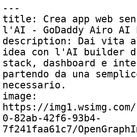
---

title: Crea app web sen
l'AI - GoDaddy Airo AI 
description: Dai vita a
idea con l'AI builder d
stack, dashboard e inte
partendo da una semplic
necessario.

image: 
https://img1.wsimg.com/
0-82ab-42f6-93b4-
7f241faa61c7/OpenGraphI