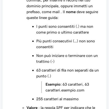
commat;
per inserire il record nel tuo
dominio principale, oppure immetti un
prefisso, come
mail
. Il
nome
deve seguire
queste linee guida:
I punti sono consentiti (.) ma non
come primo o ultimo carattere
Più punti consecutivi (…) non sono
consentiti
Non può iniziare o terminare con un
trattino (-)
63 caratteri di fila non separati da un
punto (.)
Esempio:
63 caratteri, 63
caratteri.esempio.com
255 caratteri al massimo
Valore
: la regola SPF per indicare che le