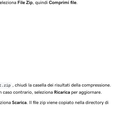
seleziona
File Zip
, quindi
Comprimi file
.
, chiudi la casella dei risultati della compressione.
t.zip
 In caso contrario, seleziona
Ricarica
per aggiornare.
eziona
Scarica
. Il file zip viene copiato nella directory di