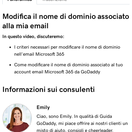
41s
Inviami un'email di prova
Modifica il nome di dominio associato
Lezione 8 (di 37)
alla mia email
Aggiungi la mia email Microsoft 365 a Outlook
1m 8s
su iPhone
In questo video, discuteremo:
Lezione 9 (di 37)
I criteri necessari per modificare il nome di dominio
Aggiungi la mia email Microsoft 365 a
nell'email Microsoft 365
1m 35s
Outlook su Android
Come modificare il nome di dominio associato al tuo
account email Microsoft 365 da GoDaddy
Lezione 10 (di 37)
Aggiungi la mia email Microsoft 365 a Outlook
1m 7s
Informazioni sui consulenti
sul Mac
Lezione 11 (di 37)
Emily
Aggiungi la mia email Microsoft 365 ad Apple
53s
Mail su Mac
Ciao, sono Emily. In qualità di Guida
GoDaddy, mi piace offrire ai nostri clienti un
Lezione 12 (di 37)
misto di aiuto, consigli e cheerleader.