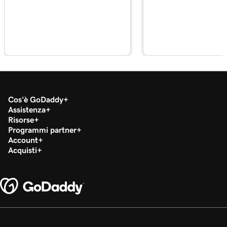
Lezione 18 (di 37)
2m 36s
Configura la mia app Microsoft Authenticator
Lezione 19 (di 37)
44s
Modifica una password Microsoft 365
Lezione 20 (di 37)
Abilita o disabilita l’autenticazione a più
1m 52s
Cos'è GoDaddy
fattori (MFA)
Assistenza
Risorse
Lezione 21 (di 37)
Programmi partner
47s
Inoltra la mia email Microsoft 365
Account
Acquisti
Lezione 22 (di 37)
42s
Crea un alias email in Microsoft 365
Lezione 23 (di 37)
2m 4s
Crea una casella di posta condivisa