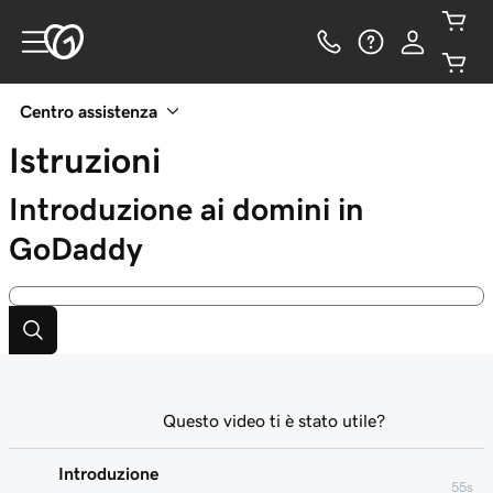
Centro assistenza
Istruzioni
Introduzione ai domini in
GoDaddy
Questo video ti è stato utile?
Introduzione
55s