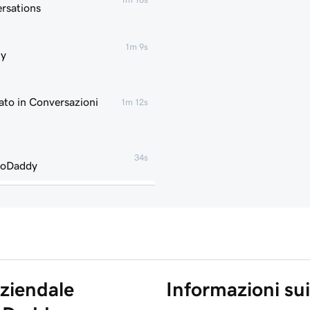
rsations
1m 9s
dy
ato in Conversazioni
1m 12s
34s
 GoDaddy
1m 7s
ddy Conversations
1m 14s
GoDaddy
ziendale
Informazioni sui