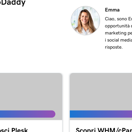
GoDaddy
Emma
Ciao, sono E
opportunità d
marketing per 
i social medi
risposte.
sci Plesk
Scopri WHM/cPan