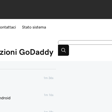
ontattaci
Stato sistema
azioni GoDaddy
1m 36s
1m 16s
ndroid
1m 18s