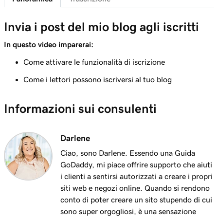
Lezione 7 (di 10)
Aggiungi un pulsante per le donazioni al mio
1m 58s
Invia i post del mio blog agli iscritti
blog
In questo video imparerai:
Lezione 8 (di 10)
Come attivare le funzionalità di iscrizione
1m 6s
Aggiunta di un blog al tuo sito web
Come i lettori possono iscriversi al tuo blog
Lezione 9 (di 10)
Creare un post sul blog nel mio sito Websites
3m 24s
Informazioni sui consulenti
+ Marketing
Lezione 10 (di 10)
Darlene
2m 34s
Invia i post del mio blog agli iscritti
Ciao, sono Darlene. Essendo una Guida
GoDaddy, mi piace offrire supporto che aiuti
i clienti a sentirsi autorizzati a creare i propri
siti web e negozi online. Quando si rendono
conto di poter creare un sito stupendo di cui
sono super orgogliosi, è una sensazione