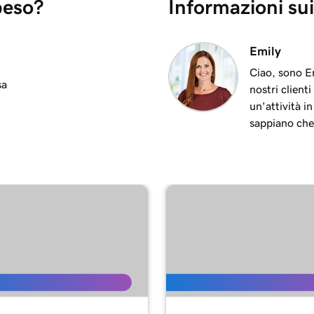
peso?
Informazioni sui
1m 36s
Emily
Ciao, sono Em
sa
nostri client
1m 41s
un'attività i
sappiano che
1m 6s
yments
1m 28s
2m 42s
1m 58s