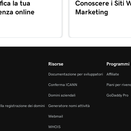
fica la tua
Conoscere i Siti 
1m 24s
enza online
Marketing
2m 4s
ine
1m 33s
Risorse
Programmi 
49s
tuale
Documentazione per sviluppatori
Affiliate
Conferma ICANN
Piani per rivend
1m 30s
Domini aziendali
GoDaddy Pro
alla registrazione dei domini
Generatore nomi attività
1m 12s
y Payments
Webmail
WHOIS