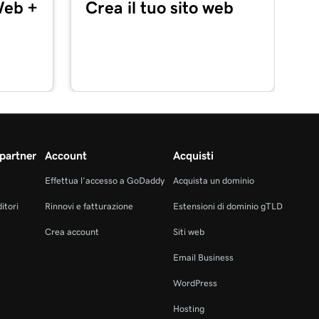
Web +
Crea il tuo sito web
partner
Account
Acquisti
Effettua l'accesso a GoDaddy
Acquista un dominio
itori
Rinnovi e fatturazione
Estensioni di dominio gTLD
Crea account
Siti web
Email Business
WordPress
Hosting