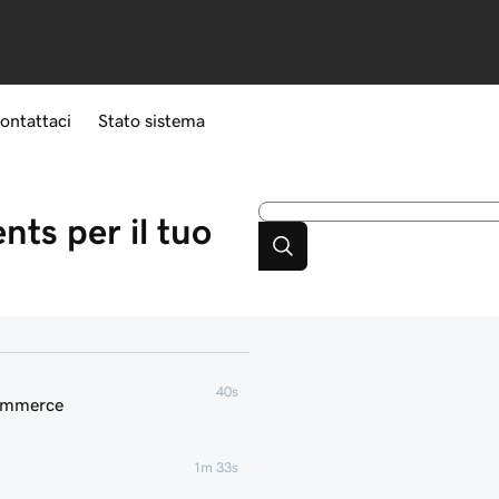
ontattaci
Stato sistema
ts per il tuo
40s
commerce
1m 33s