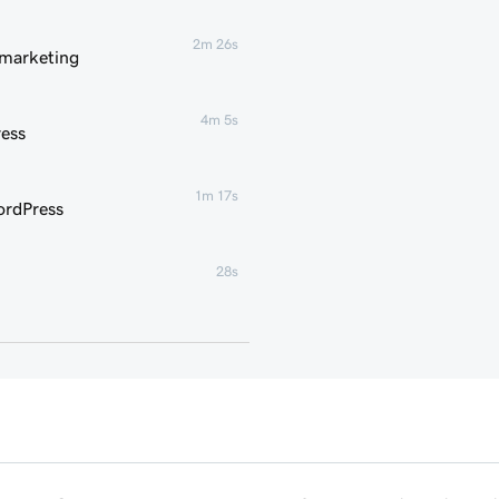
2m 26s
 marketing
4m 5s
ess
1m 17s
ordPress
28s
35s
o per WordPress
3m
1m 16s