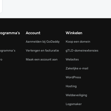
rogramma's
Account
Winkelen
Aanmelden bij GoDaddy
Koop een domein
rogramma's
Verlengen en facturatie
gTLD-domeinextensies
ro
Maak een account aan
Websites
Zakelijke e-mail
WordPress
Hosting
Webbeveiliging
Logomaker