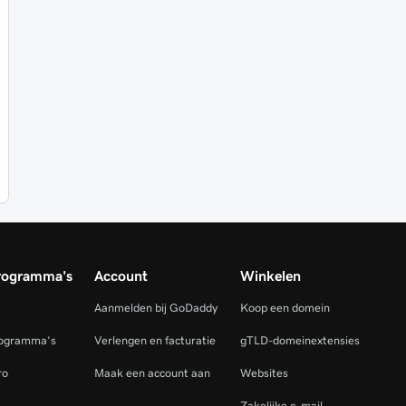
rogramma's
Account
Winkelen
Aanmelden bij GoDaddy
Koop een domein
rogramma's
Verlengen en facturatie
gTLD-domeinextensies
ro
Maak een account aan
Websites
Zakelijke e-mail