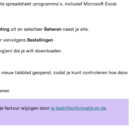
ste spreadsheet-programma’s, inclusief Microsoft Excel.
ting
uit en selecteer
Beheren
naast je site.
er vervolgens
Bestellingen
.
ing(en) die je wilt downloaden.
n nieuw tabblad geopend, zodat je kunt controleren hoe deze
owser.
je factuur wijzigen door
je bedrijfsinformatie en de