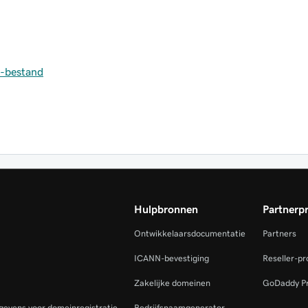
v-bestand
Hulpbronnen
Partnerp
Ontwikkelaarsdocumentatie
Partners
ICANN-bevestiging
Reseller-p
Zakelijke domeinen
GoDaddy P
gevens voor domeinregistratie
Bedrijfsnaamgenerator