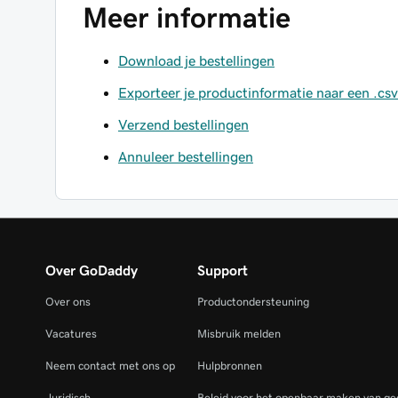
Meer informatie
Download je bestellingen
Exporteer je productinformatie naar een .cs
Verzend bestellingen
Annuleer bestellingen
Over GoDaddy
Support
Over ons
Productondersteuning
Vacatures
Misbruik melden
Neem contact met ons op
Hulpbronnen
Juridisch
Beleid voor het openbaar maken van ge